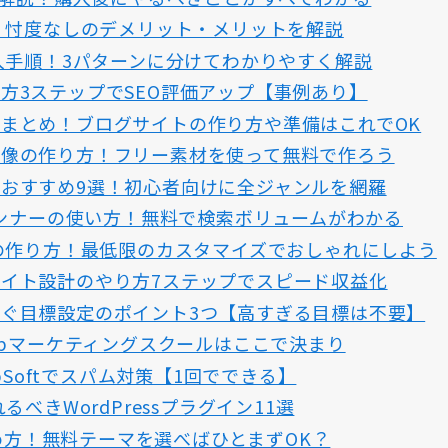
ー！忖度なしのデメリット・メリットを解説
導入手順！3パターンに分けてわかりやすく解説
方3ステップでSEO評価アップ【事例あり】
まとめ！ブログサイトの作り方や準備はこれでOK
画像の作り方！フリー素材を使って無料で作ろう
おすすめ9選！初心者向けに全ジャンルを網羅
プランナーの使い方！無料で検索ボリュームがわかる
ジの作り方！最低限のカスタマイズでおしゃれにしよう
イト設計のやり方7ステップでスピード収益化
ぐ目標設定のポイント3つ【高すぎる目標は不要】
Webマーケティングスクールはここで決まり
stWebSoftでスパム対策【1回でできる】
るべきWordPressプラグイン11選
の始め方！無料テーマを選べばひとまずOK？