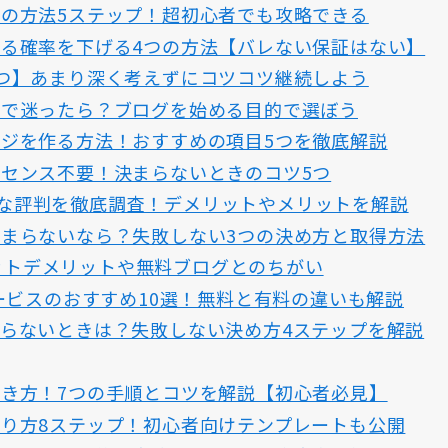
の方法5ステップ！超初心者でも攻略できる
る確率を下げる4つの方法【バレない保証はない】
つ】あまり深く考えずにコツコツ継続しよう
グで迷ったら？ブログを始める目的で選ぼう
ジを作る方法！おすすめの項目5つを徹底解説
センス不要！決まらないときのコツ5つ
リアルな評判を徹底調査！デメリットやメリットを解説
まらないなら？失敗しない3つの決め方と取得方法
メリットデメリットや無料ブログとのちがい
サービスのおすすめ10選！無料と有料の違いも解説
らないときは？失敗しない決め方4ステップを解説
き方！7つの手順とコツを解説【初心者必見】
り方8ステップ！初心者向けテンプレートも公開