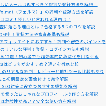
怪しいメールは返すべき？評判や登録方法を解説
felmat（フェルマ）」の評判や登録方法を解説
・口コミ！怪しいと言われる理由は？
審査に落ちる理由とは？合格する5つのコツを解説
C）の評判！登録方法や審査基準も解説
）はアフィリエイトにおすすめ！評判や審査のポイント
ズのリアルな評判！登録・ログイン方法も解説
め12選！初心者でも超効率的に収益化を目指せる
obilistaはどっちがおすすめ？違いを徹底比較
リスタ）のリアルな評判！レビューと他社ツール比較もあり
導入方法と初期設定を画像付きで完全解説
使い方！SEO対策に役立つおすすめ機能を解説
リンク）を使ったおしゃれなプロフィールの作り方を解説
リンク）は危険性が高い？安全な使い方を解説