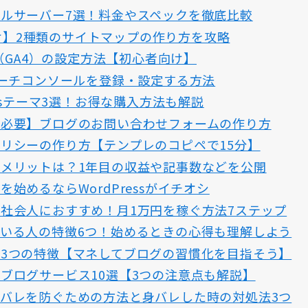
ルサーバー7選！料金やスペックを徹底比較
グ向け】2種類のサイトマップの作り方を攻略
ス（GA4）の設定方法【初心者向け】
gleサーチコンソールを登録・設定する方法
essテーマ3選！お得な購入方法も解説
に必要】ブログのお問い合わせフォームの作り方
リシーの作り方【テンプレのコピペで15分】
メリットは？1年目の収益や記事数などを公開
始めるならWordPressがイチオシ
社会人におすすめ！月1万円を稼ぐ方法7ステップ
いる人の特徴6つ！始めるときの心得も理解しよう
3つの特徴【マネしてブログの習慣化を目指そう】
ブログサービス10選【3つの注意点も解説】
バレを防ぐための方法と身バレした時の対処法3つ