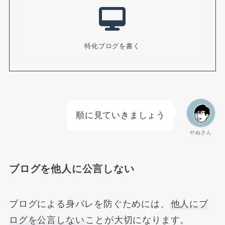
特化ブログを書く
順に見ていきましょう
やぬさん
ブログを他人に公言しない
ブログによる身バレを防ぐためには、
他人にブ
ログを公言しない
ことが大切になります。