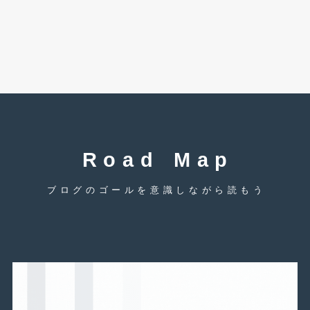
R o a d M a p
ブ ロ グ の ゴ ー ル を 意 識 し な が ら 読 も う