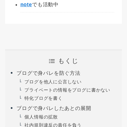
note
でも活動中
もくじ
ブログで身バレを防ぐ方法
ブログを他人に公言しない
プライベートの情報をブログに書かない
特化ブログを書く
ブログで身バレしたあとの展開
個人情報の拡散
社内規則違反の責任を負う