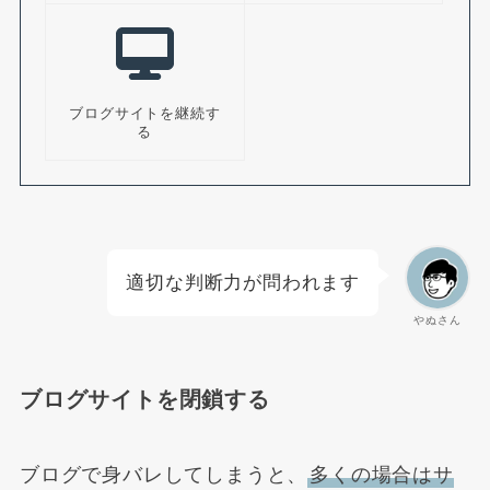
ブログサイトを継続す
る
適切な判断力が問われます
やぬさん
ブログサイトを閉鎖する
ブログで身バレしてしまうと、
多くの場合はサ