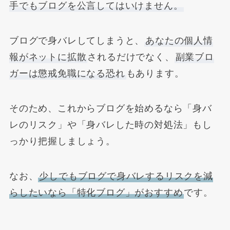
手でもブログを公言してはいけません。
ブログで身バレしてしまうと、
あなたの個人情
報がネットに拡散
されるだけでなく、
副業ブロ
ガーは懲戒免職になる恐れ
もあります。
そのため、これからブログを始めるなら「身バ
レのリスク」や「身バレした時の対処法」もし
っかり把握しましょう。
なお、
少しでもブログで身バレするリスクを減
らしたいなら「特化ブログ」がおすすめ
です。