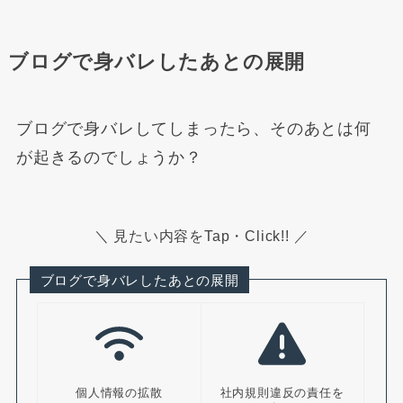
ブログで身バレしたあとの展開
ブログで身バレしてしまったら、そのあとは何
が起きるのでしょうか？
＼ 見たい内容をTap・Click!! ／
ブログで身バレしたあとの展開
個人情報の拡散
社内規則違反の責任を