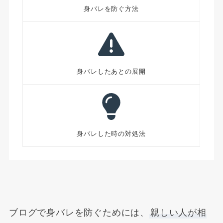
身バレを防ぐ方法
身バレしたあとの展開
身バレした時の対処法
ブログで身バレを防ぐためには、
親しい人が相