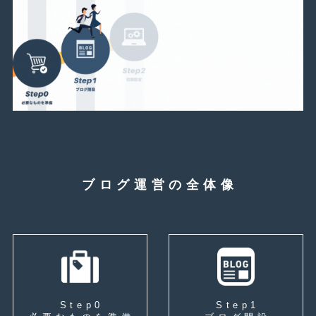
ブ ロ グ 運 営 の 全 体 像
S t e p 0
S t e p 1