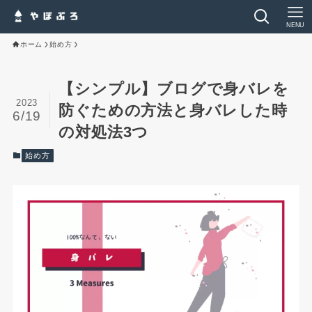
NENU
ホーム
始め方
【シンプル】ブログで身バレを
2023
防ぐための方法と身バレした時
6/19
の対処法3つ
始め方