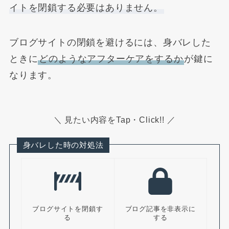
イトを閉鎖する必要はありません。
ブログサイトの閉鎖を避けるには、身バレした
ときに
どのようなアフターケアをするか
が鍵に
なります。
＼ 見たい内容をTap・Click!! ／
身バレした時の対処法
ブログサイトを閉鎖す
ブログ記事を非表示に
る
する