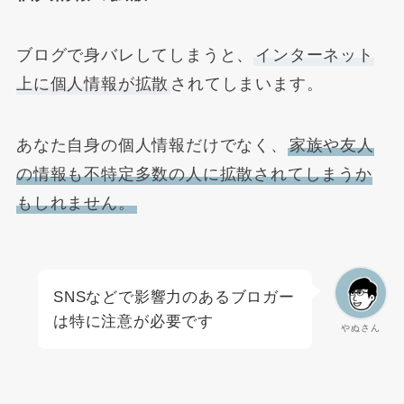
ブログで身バレしてしまうと、
インターネット
上に個人情報が拡散
されてしまいます。
あなた自身の個人情報だけでなく、
家族や友人
の情報も不特定多数の人に拡散されてしまうか
もしれません。
SNSなどで影響力のあるブロガー
は特に注意が必要です
やぬさん