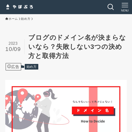
NENU
ホーム
始め方
ブログのドメイン名が決まらな
2023
いなら？失敗しない3つの決め
10/09
方と取得方法
広告
始め方